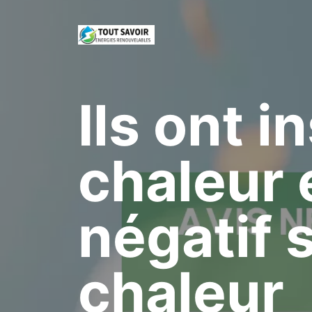
Aller
au
contenu
Ils ont 
chaleur e
négatif 
chaleur